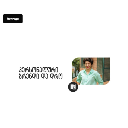
ᲑᲚᲝᲒᲘ