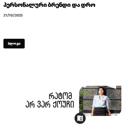
ᲞᲔᲠᲡᲝᲜᲐᲚᲣᲠᲘ ᲑᲠᲔᲜᲓᲘ ᲓᲐ ᲓᲠᲝ
21/10/2025
ᲑᲚᲝᲒᲘ