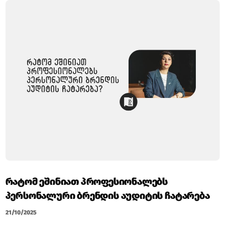
ᲠᲐᲢᲝᲛ ᲔᲨᲘᲜᲘᲐᲗ ᲞᲠᲝᲤᲔᲡᲘᲝᲜᲐᲚᲔᲑᲡ
ᲞᲔᲠᲡᲝᲜᲐᲚᲣᲠᲘ ᲑᲠᲔᲜᲓᲘᲡ ᲐᲣᲓᲘᲢᲘᲡ ᲩᲐᲢᲐᲠᲔᲑᲐ
21/10/2025