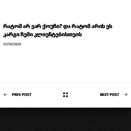
ᲠᲐᲢᲝᲛ ᲐᲠ ᲕᲐᲠ ᲥᲝᲣᲩᲘ? ᲓᲐ ᲠᲐᲢᲝᲛ ᲐᲠᲘᲡ ᲔᲡ
ᲙᲐᲠᲒᲘ ᲩᲔᲛᲘ ᲙᲚᲘᲔᲜᲢᲔᲑᲘᲡᲗᲕᲘᲡ
21/10/2025
PREV POST
NEXT POST